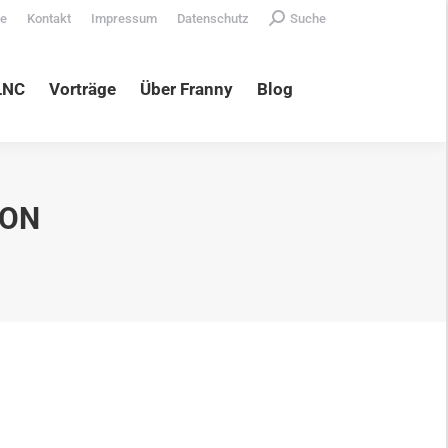
Search:
te
Kontakt
Impressum
Datenschutz
Suche
äge
Über Franny
Blog
LNC
Vorträge
Über Franny
Blog
ION