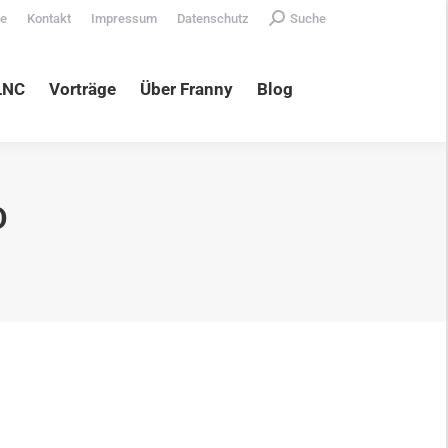
Search:
te
Kontakt
Impressum
Datenschutz
Suche
äge
Über Franny
Blog
LNC
Vorträge
Über Franny
Blog
D