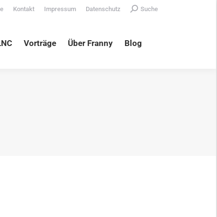
Search:
te
Kontakt
Impressum
Datenschutz
Suche
äge
Über Franny
Blog
LNC
Vorträge
Über Franny
Blog