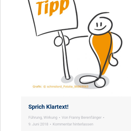
Sprich Klartext!
Führung
,
Wirkung
Von
Franny Berenfänger
9. Juni 2018
Kommentar hinterlassen