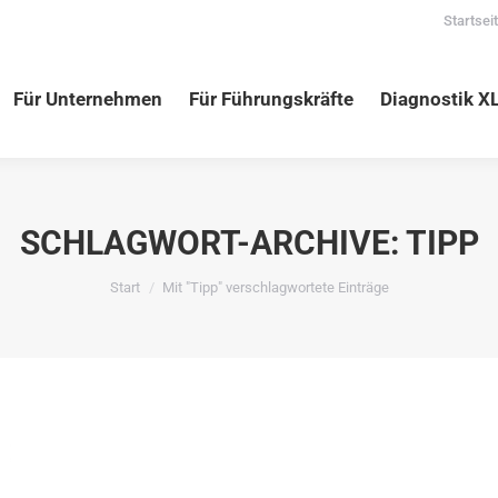
Startsei
nehmen
Für Führungskräfte
Diagnostik XLNC
Vortr
Für Unternehmen
Für Führungskräfte
Diagnostik X
SCHLAGWORT-ARCHIVE:
TIPP
Sie befinden sich hier:
Start
Mit "Tipp" verschlagwortete Einträge