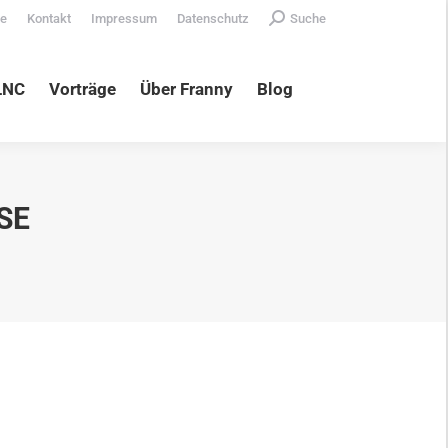
Search:
te
Kontakt
Impressum
Datenschutz
Suche
äge
Über Franny
Blog
LNC
Vorträge
Über Franny
Blog
SE