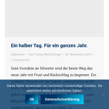
Ein halber Tag. Für ein ganzes Jahr.
Allgemein
Von
Franny Berenfänger
23. November 2016
1 Kommentar
Gute Vorsätze an Silvester sind der beste Weg das
neue Jahr mit Frust und Rückschlag zu beginnen. Ein
sicheres Wissen um die eigene Lebensvision ist der
Diese Seite verwendet nur technisch notwendige Cookies. Sie
beste Weg dem neuen Jahr eine klare Richtung zu
speichern keine persönlichen Daten.
geben und Zufriedenheit zu finden. Zwei Wege, zwei
Ok
Datenschutzerklärung
Möglichkeiten – triff Deine Entscheidung: Bist Du
wirklich bereit, das Neue zu fühlen, zu…