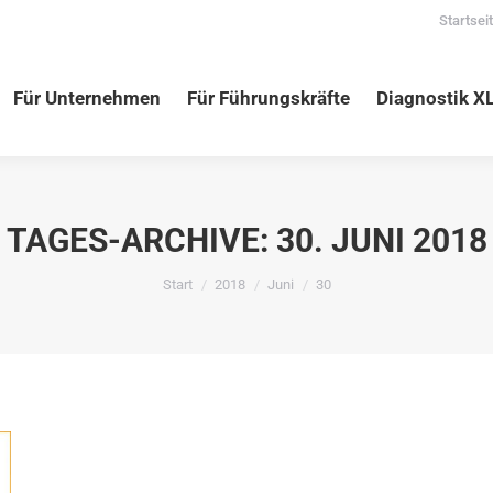
Startsei
nehmen
Für Führungskräfte
Diagnostik XLNC
Vortr
Für Unternehmen
Für Führungskräfte
Diagnostik X
TAGES-ARCHIVE:
30. JUNI 2018
Sie befinden sich hier:
Start
2018
Juni
30