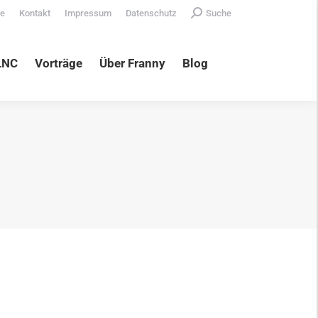
Search:
te
Kontakt
Impressum
Datenschutz
Suche
äge
Über Franny
Blog
LNC
Vorträge
Über Franny
Blog