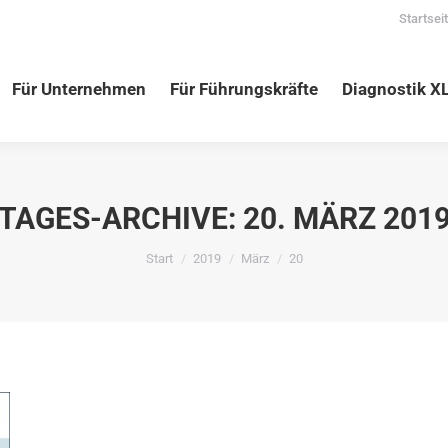
Startsei
nehmen
Für Führungskräfte
Diagnostik XLNC
Vortr
Für Unternehmen
Für Führungskräfte
Diagnostik X
TAGES-ARCHIVE:
20. MÄRZ 201
Sie befinden sich hier:
Start
2019
März
20