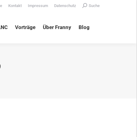
Search:
te
Kontakt
Impressum
Datenschutz
Suche
äge
Über Franny
Blog
LNC
Vorträge
Über Franny
Blog
9