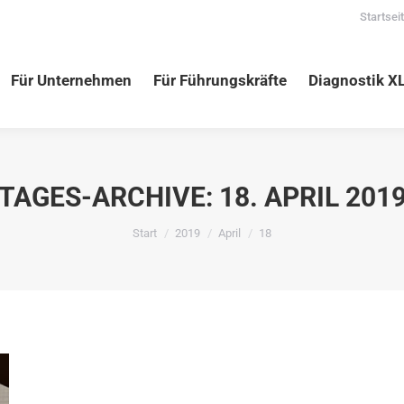
Startsei
nehmen
Für Führungskräfte
Diagnostik XLNC
Vortr
Für Unternehmen
Für Führungskräfte
Diagnostik X
TAGES-ARCHIVE:
18. APRIL 201
Sie befinden sich hier:
Start
2019
April
18