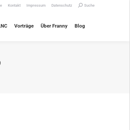
Search:
te
Kontakt
Impressum
Datenschutz
Suche
äge
Über Franny
Blog
LNC
Vorträge
Über Franny
Blog
9