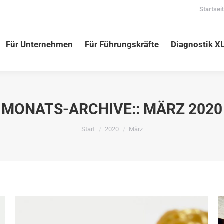
Startsei
nehmen
Für Führungskräfte
Diagnostik XLNC
Vortr
Für Unternehmen
Für Führungskräfte
Diagnostik X
MONATS-ARCHIVE::
MÄRZ 2020
Sie befinden sich hier:
Start
2020
März