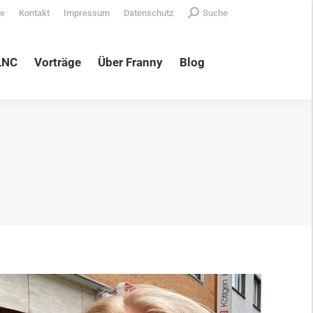
Search:
te
Kontakt
Impressum
Datenschutz
Suche
äge
Über Franny
Blog
LNC
Vorträge
Über Franny
Blog