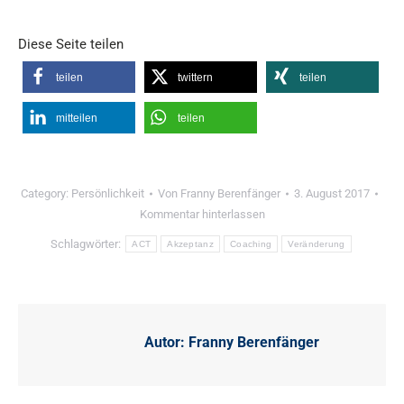
Diese Seite teilen
teilen
twittern
teilen
mitteilen
teilen
Category:
Persönlichkeit
Von
Franny Berenfänger
3. August 2017
Kommentar hinterlassen
Schlagwörter:
ACT
Akzeptanz
Coaching
Veränderung
Autor:
Franny Berenfänger