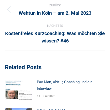
ZURÜCK
Wehtun in Köln – am 2. Mai 2023
Vorheriger
Beitrag:
NÄCHSTES
Kostenfreies Kurzcoaching: Was möchten Sie
Nächster
wissen? #46
Beitrag:
Related Posts
Pac-Man, Abitur, Coaching und ein
Interview
11. Juni 2026