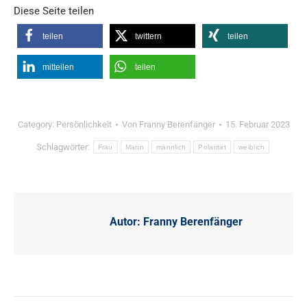
Diese Seite teilen
teilen
twittern
teilen
mitteilen
teilen
Category:
Persönlichkeit
Von
Franny Berenfänger
15. Februar 2023
Schlagwörter:
Frau
Mann
männlich
Polarität
weiblich
Autor:
Franny Berenfänger
Kommentarnavigation