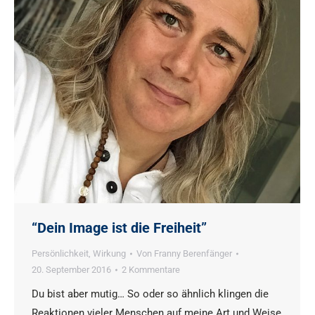
“Dein Image ist die Freiheit”
Persönlichkeit
,
Wirkung
Von
Franny Berenfänger
20. September 2016
2 Kommentare
Du bist aber mutig… So oder so ähnlich klingen die
Reaktionen vieler Menschen auf meine Art und Weise