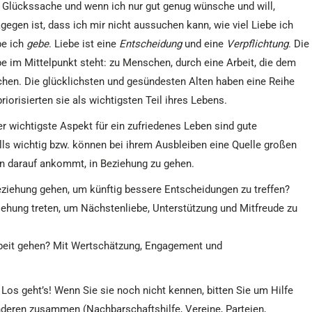
ei Glückssache und wenn ich nur gut genug wünsche und will,
gen ist, dass ich mir nicht aussuchen kann, wie viel Liebe ich
be ich
gebe
. Liebe ist eine
Entscheidung
und eine
Verpflichtung
. Die
e im Mittelpunkt steht: zu Menschen, durch eine Arbeit, die dem
hen. Die glücklichsten und gesündesten Alten haben eine Reihe
priorisierten sie als wichtigsten Teil ihres Lebens.
er wichtigste Aspekt für ein zufriedenes Leben sind gute
lls wichtig bzw. können bei ihrem Ausbleiben eine Quelle großen
rn darauf ankommt, in Beziehung zu gehen.
eziehung gehen, um künftig bessere Entscheidungen zu treffen?
ehung treten, um Nächstenliebe, Unterstützung und Mitfreude zu
rbeit gehen? Mit Wertschätzung, Engagement und
os geht’s! Wenn Sie sie noch nicht kennen, bitten Sie um Hilfe
nderen zusammen (Nachbarschaftshilfe, Vereine, Parteien,