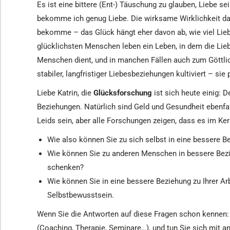
Es ist eine bittere (Ent-) Täuschung zu glauben, Liebe s
bekomme ich genug Liebe. Die wirksame Wirklichkeit dage
bekomme – das Glück hängt eher davon ab, wie viel Lie
glücklichsten Menschen leben ein Leben, in dem die Lieb
Menschen dient, und in manchen Fällen auch zum Göttlic
stabiler, langfristiger Liebesbeziehungen kultiviert – sie 
Liebe Katrin, die
Glücksforschung
ist sich heute einig: D
Beziehungen. Natürlich sind Geld und Gesundheit ebenfa
Leids sein, aber alle Forschungen zeigen, dass es im Ke
Wie also können Sie zu sich selbst in eine bessere B
Wie können Sie zu anderen Menschen in bessere Bezi
schenken?
Wie können Sie in eine bessere Beziehung zu Ihrer A
Selbstbewusstsein.
Wenn Sie die Antworten auf diese Fragen schon kennen: L
(Coaching, Therapie, Seminare…), und tun Sie sich mit a