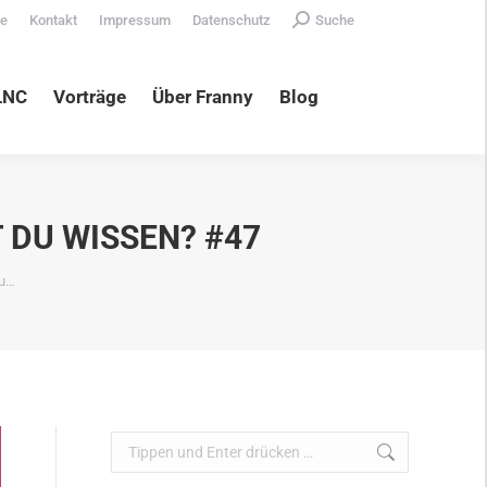
Search:
te
Kontakt
Impressum
Datenschutz
Suche
äge
Über Franny
Blog
LNC
Vorträge
Über Franny
Blog
DU WISSEN? #47
Du…
Search: