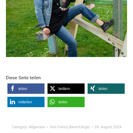
Diese Seite teilen
teilen
twittern
teilen
mitteilen
teilen
Category:
Allgemein
Von
Franny Berenfänger
29. August 2024