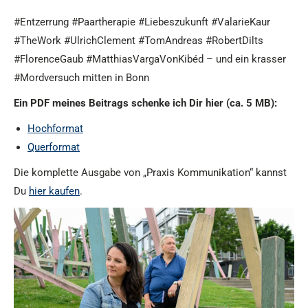
#Entzerrung #Paartherapie #Liebeszukunft #ValarieKaur
#TheWork #UlrichClement #TomAndreas #RobertDilts
#FlorenceGaub #MatthiasVargaVonKibéd – und ein krasser
#Mordversuch mitten in Bonn
Ein PDF meines Beitrags schenke ich Dir hier (ca. 5 MB):
Hochformat
Querformat
Die komplette Ausgabe von „Praxis Kommunikation“ kannst
Du
hier kaufen
.