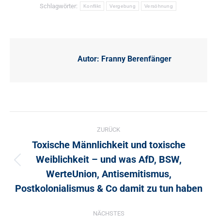
Schlagwörter:
Konflikt
Vergebung
Versöhnung
Autor:
Franny Berenfänger
Kommentarnavigation
ZURÜCK
Toxische Männlichkeit und toxische
Weiblichkeit – und was AfD, BSW,
Vorheriger
WerteUnion, Antisemitismus,
Beitrag:
Postkolonialismus & Co damit zu tun haben
NÄCHSTES