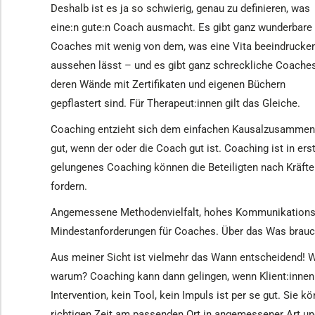
Deshalb ist es ja so schwierig, genau zu definieren, was
eine:n gute:n Coach ausmacht. Es gibt ganz wunderbare
Coaches mit wenig von dem, was eine Vita beeindrucke
aussehen lässt – und es gibt ganz schreckliche Coaches
deren Wände mit Zertifikaten und eigenen Büchern
gepflastert sind. Für Therapeut:innen gilt das Gleiche.
Coaching entzieht sich dem einfachen Kausalzusammenh
gut, wenn der oder die Coach gut ist. Coaching ist in ers
gelungenes Coaching können die Beteiligten nach Kräften
fordern.
Angemessene Methodenvielfalt, hohes Kommunikationsge
Mindestanforderungen für Coaches. Über das Was brauche
Aus meiner Sicht ist vielmehr das Wann entscheidend! 
warum? Coaching kann dann gelingen, wenn Klient:innen
Intervention, kein Tool, kein Impuls ist per se gut. Sie 
richtigen Zeit am passenden Ort in angemessener Art u