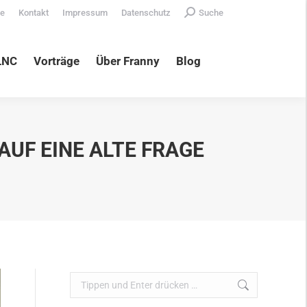
Search:
te
Kontakt
Impressum
Datenschutz
Suche
äge
Über Franny
Blog
LNC
Vorträge
Über Franny
Blog
AUF EINE ALTE FRAGE
Search: