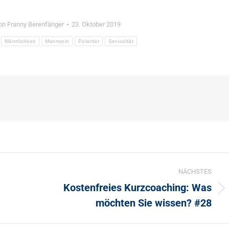
on
Franny Berenfänger
23. Oktober 2019
Männlichkeit
Mannsein
Polarität
Sexualität
NÄCHSTES
Kostenfreies Kurzcoaching: Was
Nächster
möchten Sie wissen? #28
Beitrag: