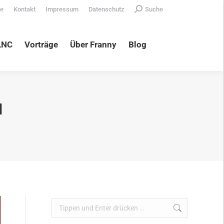
Search:
te
Kontakt
Impressum
Datenschutz
Suche
äge
Über Franny
Blog
LNC
Vorträge
Über Franny
Blog
N
Search: