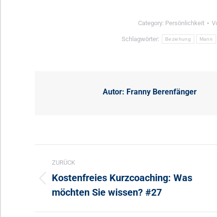
Category:
Persönlichkeit
V
Schlagwörter:
Beziehung
Mann
Autor:
Franny Berenfänger
Kommentarnavigation
ZURÜCK
Kostenfreies Kurzcoaching: Was
Vorheriger
möchten Sie wissen? #27
Beitrag: