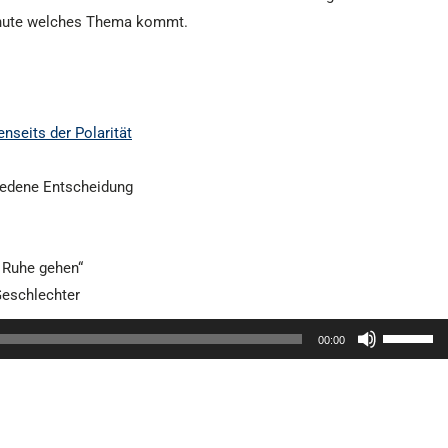
 Minute welches Thema kommt.
nseits der Polarität
hiedene Entscheidung
n Ruhe gehen“
Geschlechter
Pfeiltaste
00:00
Hoch/Run
benutzen,
um
die