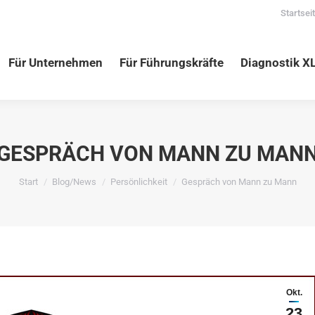
Startsei
nehmen
Für Führungskräfte
Diagnostik XLNC
Vortr
Für Unternehmen
Für Führungskräfte
Diagnostik X
GESPRÄCH VON MANN ZU MAN
Sie befinden sich hier:
Start
Blog/News
Persönlichkeit
Gespräch von Mann zu Mann
Okt.
23