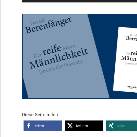
Player
Diese Seite teilen
teilen
twittern
teilen