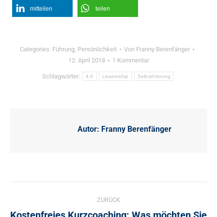
mitteilen
teilen
Categories:
Führung
,
Persönlichkeit
Von
Franny Berenfänger
12. April 2018
1 Kommentar
Schlagwörter:
4.0
Leadership
Selbstführung
Autor:
Franny Berenfänger
Kommentarnavigation
ZURÜCK
Kostenfreies Kurzcoaching: Was möchten Sie