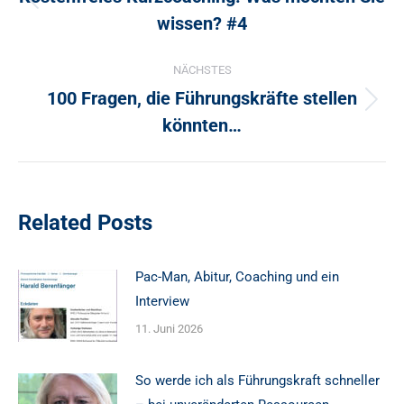
Vorheriger
wissen? #4
Beitrag:
NÄCHSTES
100 Fragen, die Führungskräfte stellen
Nächster
könnten…
Beitrag:
Related Posts
Pac-Man, Abitur, Coaching und ein
Interview
11. Juni 2026
So werde ich als Führungskraft schneller