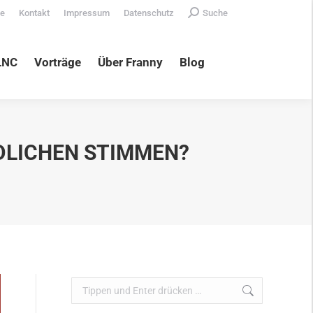
Search:
te
Kontakt
Impressum
Datenschutz
Suche
äge
Über Franny
Blog
LNC
Vorträge
Über Franny
Blog
DLICHEN STIMMEN?
Search: