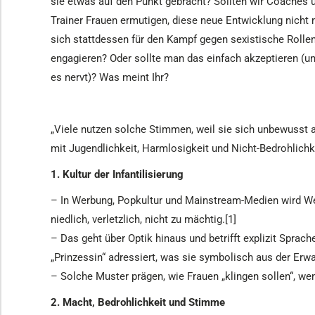
sie etwas auf den Punkt gebracht? Sollten wir Coaches 
Trainer Frauen ermutigen, diese neue Entwicklung nicht
sich stattdessen für den Kampf gegen sexistische Rollen
engagieren? Oder sollte man das einfach akzeptieren (u
es nervt)? Was meint Ihr?
„Viele nutzen solche Stimmen, weil sie sich unbewusst 
mit Jugendlichkeit, Harmlosigkeit und Nicht-Bedrohlich
1. Kultur der Infantilisierung
– In Werbung, Popkultur und Mainstream-Medien wird Wei
niedlich, verletzlich, nicht zu mächtig.[1]
– Das geht über Optik hinaus und betrifft explizit Sprac
„Prinzessin“ adressiert, was sie symbolisch aus der Erw
– Solche Muster prägen, wie Frauen „klingen sollen“, wen
2. Macht, Bedrohlichkeit und Stimme