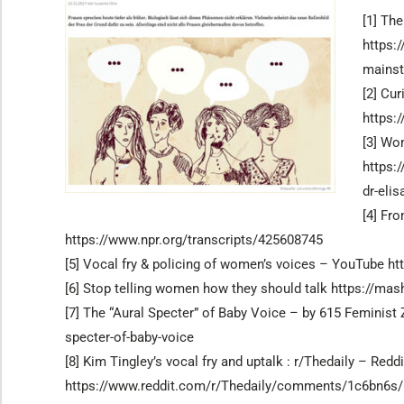
[1] Th
https:
mainst
[2] Cu
https:
[3] Wom
https:
dr-eli
[4] Fr
https://www.npr.org/transcripts/425608745
[5] Vocal fry & policing of women’s voices – YouTube
[6] Stop telling women how they should talk https://ma
[7] The “Aural Specter” of Baby Voice – by 615 Feminist
specter-of-baby-voice
[8] Kim Tingley’s vocal fry and uptalk : r/Thedaily – Reddi
https://www.reddit.com/r/Thedaily/comments/1c6bn6s/k