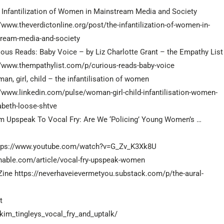
e Infantilization of Women in Mainstream Media and Society
//www.theverdictonline.org/post/the-infantilization-of-women-in-
ream-media-and-society
rious Reads: Baby Voice – by Liz Charlotte Grant – the Empathy List
//www.thempathylist.com/p/curious-reads-baby-voice
an, girl, child – the infantilisation of women
//www.linkedin.com/pulse/woman-girl-child-infantilisation-women-
sabeth-loose-shtve
om Upspeak To Vocal Fry: Are We ‘Policing’ Young Women’s …
 https://www.youtube.com/watch?v=G_Zv_K3Xk8U
shable.com/article/vocal-fry-upspeak-women
 Zine https://neverhaveievermetyou.substack.com/p/the-aural-
t
im_tingleys_vocal_fry_and_uptalk/