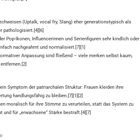
echweisen (Uptalk, vocal fry, Slang) eher generationstypisch als
 pathologisiert.[4][6]
er Pop-Ikonen, Influencerinnen und Serienfiguren sehr kindlich oder
nfach nachgeahmt und normalisiert.[7][1]
ormativer Anpassung sind fließend – viele merken selbst kaum,
entfernen.[2]
in Symptom der patriarchalen Struktur: Frauen kleiden ihre
tung handlungsfähig zu bleiben.[7][1][2]
en moralisch für ihre Stimme zu verurteilen, statt das System zu
t und für „erwachsene“ Stärke bestraft.[4][7]
n: