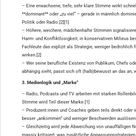
– Eine erwachsene, tiefe, sehr klare Stimme wirkt schnel
**dominant** oder „zu viel“ – gerade in männlich domini
Politik oder Radio.[2][1]
– Höhere, weichere, mädchenhafte Stimmen signalisiere
Harm- und Konfliktlosigkeit; in konservativen Milieus b
Fachleute das explizit als Strategie, weniger bedrohlich 
wirken.[2]
– Wer seine berufliche Existenz von Publikum, Chefs od
abhängig sieht, passt sich oft (halb)bewusst an das an, 
3. Medienlogik und „Marke“
– Radio, Podcasts und TV arbeiten mit starken Rollenbilder
Stimme wird Teil dieser Marke.[1]
– Produzent:innen und Coaches geben teils direkt oder i
besser „ankommen“ und weniger Beschwerden auslösen al
– Gleichzeitig wird jede Abweichung von unauffälligen N
massiv kritisiert, was zusätzliche Anpassungsstrategien 