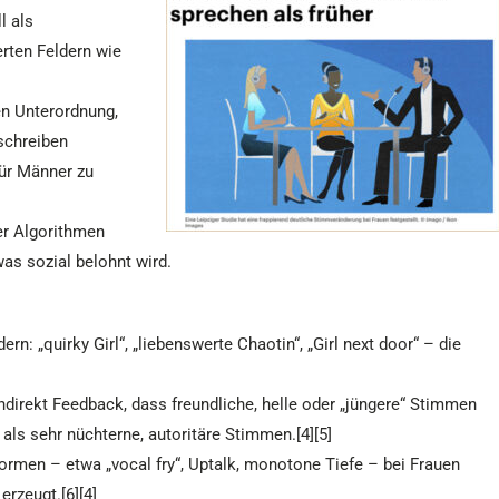
l als
erten Feldern wie
n Unterordnung,
eschreiben
für Männer zu
er Algorithmen
was sozial belohnt wird.
n: „quirky Girl“, „liebenswerte Chaotin“, „Girl next door“ – die
ndirekt Feedback, dass freundliche, helle oder „jüngere“ Stimmen
s sehr nüchterne, autoritäre Stimmen.[4][5]
ormen – etwa „vocal fry“, Uptalk, monotone Tiefe – bei Frauen
erzeugt.[6][4]