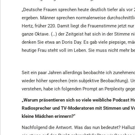
„Deutsche Frauen sprechen heute deutlich tiefer als vor
ergeben. Männer sprechen normalerweise durchschnittlic
Hertz, früher 220. Damit liegt die Frauenstimme jetzt n
ganze Oktave. (…) der Zeitgeist hat sich in der Stimme
denken Sie etwa an Doris Day. Es gab viele piepsige, m
heutige Frau steht voll im Leben. Sie muss nicht mehr be
Seit ein paar Jahren allerdings beobachte ich zunehmen
wieder höher sprechen (rein subjektive Beobachtung). U
verstehen, habe ich folgenden Prompt an Perplexity geg
„Warum präsentieren sich so viele weibliche Podcast H
Radiosprecher und TV-Moderatoren mit Stimmen und Vok
kleine Mädchen erinnern?“
Nachfolgend die Antwort. Was das nun bedeutet? Halluzin