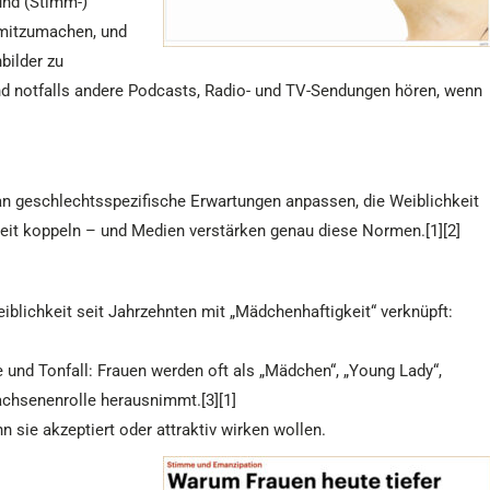
und (Stimm-)
 mitzumachen, und
bilder zu
nd notfalls andere Podcasts, Radio- und TV-Sendungen hören, wenn
an geschlechtsspezifische Erwartungen anpassen, die Weiblichkeit
keit koppeln – und Medien verstärken genau diese Normen.[1][2]
blichkeit seit Jahrzehnten mit „Mädchenhaftigkeit“ verknüpft:
he und Tonfall: Frauen werden oft als „Mädchen“, „Young Lady“,
achsenenrolle herausnimmt.[3][1]
n sie akzeptiert oder attraktiv wirken wollen.