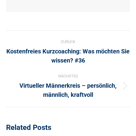
Kommentarnavigation
ZURÜCK
Kostenfreies Kurzcoaching: Was möchten Sie
Vorheriger
wissen? #36
Beitrag:
NÄCHSTES
Virtueller Männerkreis – persönlich,
Nächster
männlich, kraftvoll
Beitrag:
Related Posts