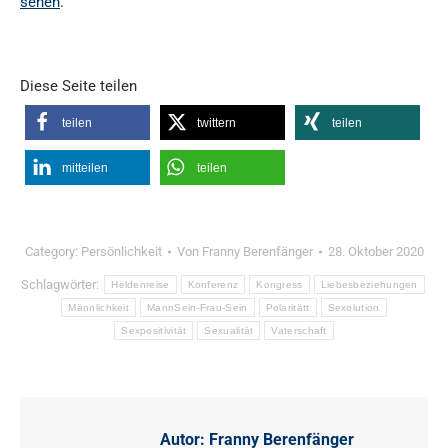
sehen
.
Diese Seite teilen
teilen
twittern
teilen
mitteilen
teilen
Category:
Persönlichkeit
Von
Franny Berenfänger
28. Oktober 2020
Schlagwörter:
Heldenreise
Konferenz
Kongress
Liebesbeziehungen
Männlichkeit
MannSein-Frau-Sein
Polaritätt
Sexolution
Sexpositivität
Sexualität
Vaterschaft
Autor:
Franny Berenfänger