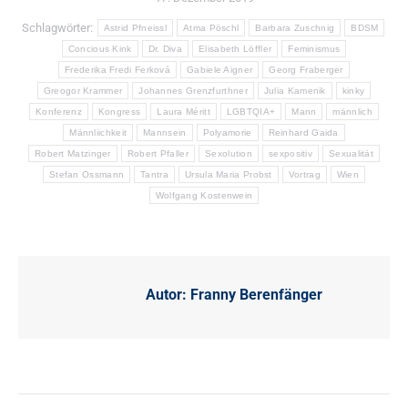
Schlagwörter:
Astrid Pfneissl
Atma Pöschl
Barbara Zuschnig
BDSM
Concious Kink
Dr. Diva
Elisabeth Löffler
Feminismus
‎Frederika Fredi Ferková‎
Gabiele Aigner
Georg Fraberger
Greogor Krammer
Johannes Grenzfurthner
Julia Kamenik
kinky
Konferenz
Kongress
Laura Méritt
LGBTQIA+
Mann
männlich
Männliichkeit
Mannsein
Polyamorie
Reinhard Gaida
Robert Matzinger
Robert Pfaller
Sexolution
sexpositiv
Sexualität
Stefan Ossmann
Tantra
Ursula Maria Probst
Vortrag
Wien
Wolfgang Kostenwein
Autor:
Franny Berenfänger
Kommentarnavigation