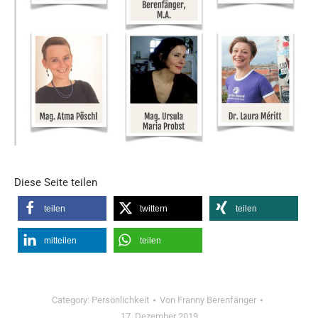
Diese Seite teilen
teilen
twittern
teilen
mitteilen
teilen
Category:
Persönlichkeit
Von
Franny Berenfänger
17. Dezember 2019