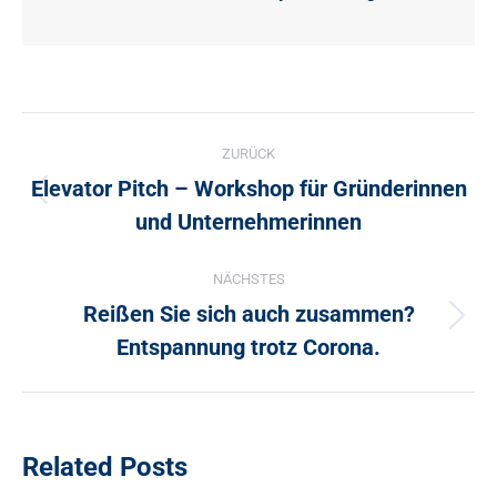
Kommentarnavigation
ZURÜCK
Elevator Pitch – Workshop für Gründerinnen
Vorheriger
und Unternehmerinnen
Beitrag:
NÄCHSTES
Reißen Sie sich auch zusammen?
Nächster
Entspannung trotz Corona.
Beitrag:
Related Posts