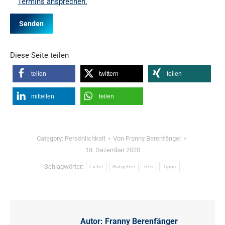
Termins ansprechen.
Diese Seite teilen
teilen
twittern
teilen
mitteilen
teilen
Category:
Persönlichkeit
Von
Franny Berenfänger
18. Dezember 2020
Schlagwörter:
Liebe
Ratgeber
Sex
Tipps
Autor:
Franny Berenfänger