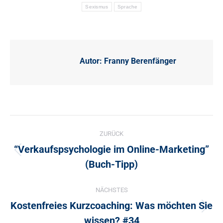
Sexismus
Sprache
Autor:
Franny Berenfänger
Kommentarnavigation
ZURÜCK
“Verkaufspsychologie im Online-Marketing”
Vorheriger
(Buch-Tipp)
Beitrag:
NÄCHSTES
Kostenfreies Kurzcoaching: Was möchten Sie
Nächster
wissen? #34