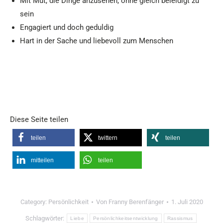
Mit Mut, die Dinge anzusehen, ohne gleich beleidigt zu
sein
Engagiert und doch geduldig
Hart in der Sache und liebevoll zum Menschen
Diese Seite teilen
teilen
twittern
teilen
mitteilen
teilen
Category:
Persönlichkeit
Von
Franny Berenfänger
1. Juli 2020
Schlagwörter:
Liebe
Persönlichkeitsentwicklung
Rassismus