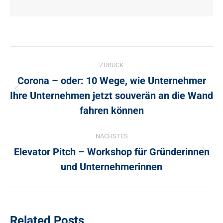
Kommentarnavigation
ZURÜCK
Corona – oder: 10 Wege, wie Unternehmer
Ihre Unternehmen jetzt souverän an die Wand
Vorheriger
Beitrag:
fahren können
NÄCHSTES
Elevator Pitch – Workshop für Gründerinnen
Nächster
und Unternehmerinnen
Beitrag:
Related Posts