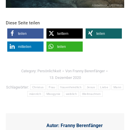
Diese Seite teilen
teilen
twittern
teilen
mitteilen
teilen
Category:
Persönlichkeit
Von
Franny Berenfänger
13. Dezember 2020
Schlagwörter:
Christus
Frau
frauenfeindlich
Jesus
Liebe
Mann
männlch
Misogynie
weiblich
Weihnachten
Autor:
Franny Berenfänger