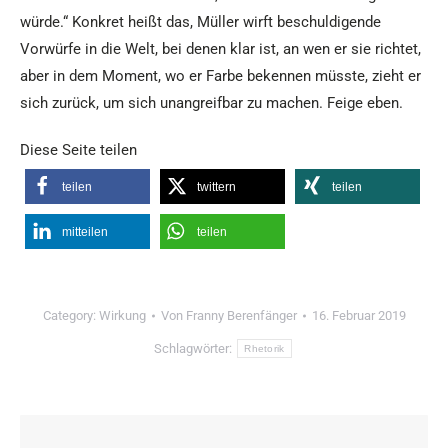
wür­de.“ Konkret heißt das, Müller wirft beschuldigende
Vorwürfe in die Welt, bei denen klar ist, an wen er sie richtet,
aber in dem Moment, wo er Farbe bekennen müsste, zieht er
sich zurück, um sich unangreifbar zu machen. Feige eben.
Diese Seite teilen
teilen
twittern
teilen
mitteilen
teilen
Category:
Wirkung
Von
Franny Berenfänger
16. Februar 2019
Schlagwörter:
Rhetorik