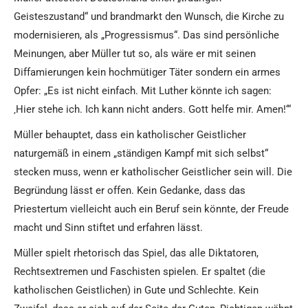
Geisteszustand“ und brandmarkt den Wunsch, die Kirche zu
modernisieren, als „Progressismus“. Das sind persönliche
Meinungen, aber Müller tut so, als wäre er mit seinen
Diffamierungen kein hochmütiger Täter sondern ein armes
Opfer: „Es ist nicht ein­fach. Mit Lu­ther könn­te ich sa­gen:
‚Hier ste­he ich. Ich kann nicht an­ders. Gott hel­fe mir. Amen!‘“
Müller behauptet, dass ein katholischer Geistlicher
naturgemäß in ei­nem „stän­di­gen Kampf mit sich selbst“
stecken muss, wenn er katholischer Geistlicher sein will. Die
Begründung lässt er offen. Kein Gedanke, dass das
Priestertum vielleicht auch ein Beruf sein könnte, der Freude
macht und Sinn stiftet und erfahren lässt.
Müller spielt rhetorisch das Spiel, das alle Diktatoren,
Rechtsextremen und Faschisten spielen. Er spaltet (die
katholischen Geistlichen) in Gute und Schlechte. Kein