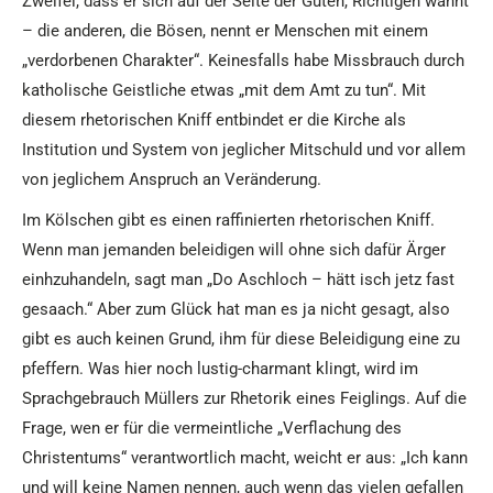
Zweifel, dass er sich auf der Seite der Guten, Richtigen wähnt
– die anderen, die Bösen, nennt er Menschen mit einem
„verdorbenen Charakter“. Keinesfalls habe Missbrauch durch
katholische Geistliche etwas „mit dem Amt zu tun“. Mit
diesem rhetorischen Kniff entbindet er die Kirche als
Institution und System von jeglicher Mitschuld und vor allem
von jeglichem Anspruch an Veränderung.
Im Kölschen gibt es einen raffinierten rhetorischen Kniff.
Wenn man jemanden beleidigen will ohne sich dafür Ärger
einhzuhandeln, sagt man „Do Aschloch – hätt isch jetz fast
gesaach.“ Aber zum Glück hat man es ja nicht gesagt, also
gibt es auch keinen Grund, ihm für diese Beleidigung eine zu
pfeffern. Was hier noch lustig-charmant klingt, wird im
Sprachgebrauch Müllers zur Rhetorik eines Feiglings. Auf die
Frage, wen er für die vermeintliche „Verflachung des
Christentums“ verantwortlich macht, weicht er aus: „Ich kann
und will kei­ne Na­men nen­nen, auch wenn das vie­len ge­fal­len