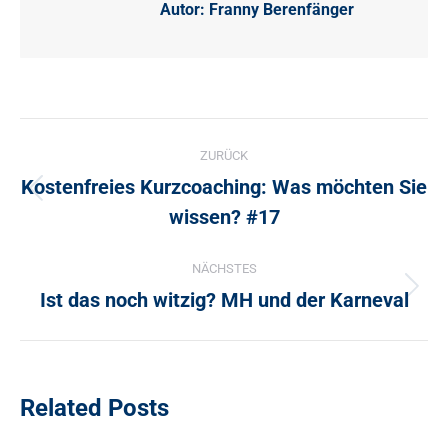
Autor:
Franny Berenfänger
Kommentarnavigation
ZURÜCK
Kostenfreies Kurzcoaching: Was möchten Sie
Vorheriger
wissen? #17
Beitrag:
NÄCHSTES
Ist das noch witzig? MH und der Karneval
Nächster
Beitrag:
Related Posts