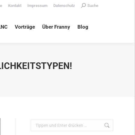
Search:
te
Kontakt
Impressum
Datenschutz
Suche
äge
Über Franny
Blog
LNC
Vorträge
Über Franny
Blog
LICHKEITSTYPEN!
Search: