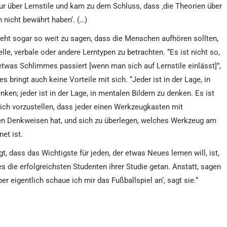
atur über Lernstile und kam zu dem Schluss, dass ‚die Theorien über
h nicht bewährt haben‘. (…)
eht sogar so weit zu sagen, dass die Menschen aufhören sollten,
elle, verbale oder andere Lerntypen zu betrachten. “Es ist nicht so,
twas Schlimmes passiert [wenn man sich auf Lernstile einlässt]”,
 es bringt auch keine Vorteile mit sich. “Jeder ist in der Lage, in
ken; jeder ist in der Lage, in mentalen Bildern zu denken. Es ist
 sich vorzustellen, dass jeder einen Werkzeugkasten mit
n Denkweisen hat, und sich zu überlegen, welches Werkzeug am
et ist.
, dass das Wichtigste für jeden, der etwas Neues lernen will, ist,
es die erfolgreichsten Studenten ihrer Studie getan. Anstatt, sagen
er eigentlich schaue ich mir das Fußballspiel an‘, sagt sie.“