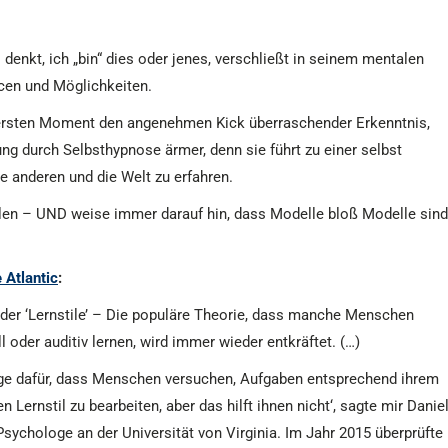
denkt, ich „bin“ dies oder jenes, verschließt in seinem mentalen
rcen und Möglichkeiten.
 im ersten Moment den angenehmen Kick überraschender Erkenntnis,
ng durch Selbsthypnose ärmer, denn sie führt zu einer selbst
e anderen und die Welt zu erfahren.
llen – UND weise immer darauf hin, dass Modelle bloß Modelle sind
 Atlantic
:
der ‘Lernstile’ – Die populäre Theorie, dass manche Menschen
l oder auditiv lernen, wird immer wieder entkräftet. (…)
ege dafür, dass Menschen versuchen, Aufgaben entsprechend ihrem
n Lernstil zu bearbeiten, aber das hilft ihnen nicht‘, sagte mir Danie
Psychologe an der Universität von Virginia. Im Jahr 2015 überprüfte