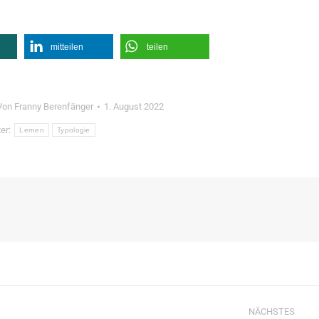
mitteilen
teilen
Von
Franny Berenfänger
1. August 2022
er:
Lernen
Typologie
NÄCHSTES